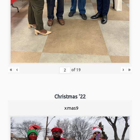
«
‹
›
»
of
19
Christmas '22
xmas9