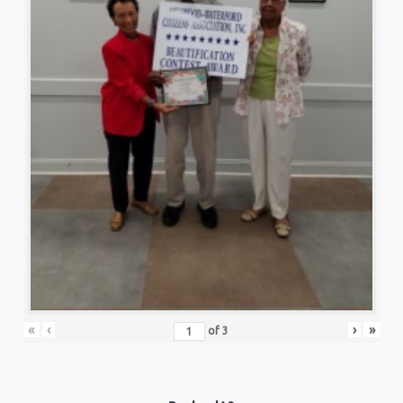
«
‹
›
»
of
3