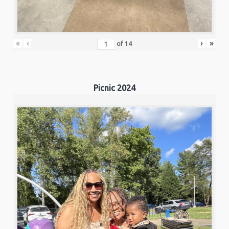
«
‹
›
»
of
14
Picnic 2024