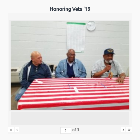
Honoring Vets '19
«
‹
›
»
of
3