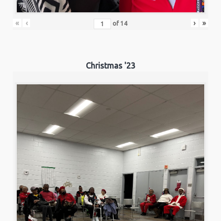
«
‹
›
»
of
14
Christmas '23