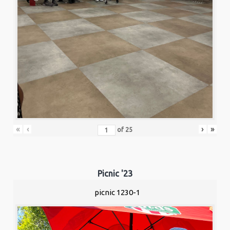
«
‹
›
»
of
25
Picnic '23
picnic 1230-1