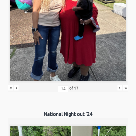
«
‹
›
»
of
17
National Night out '24