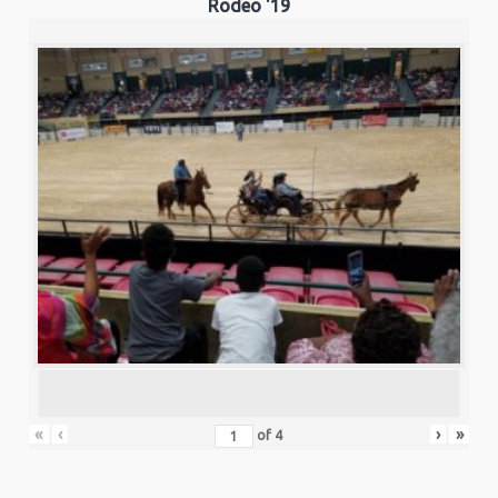
Rodeo '19
«
‹
›
»
of
4