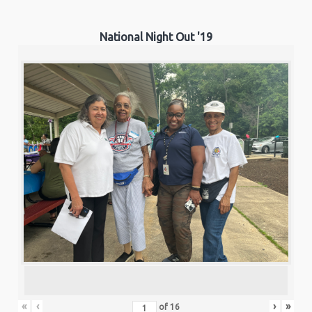
National Night Out '19
«
‹
›
»
of
16