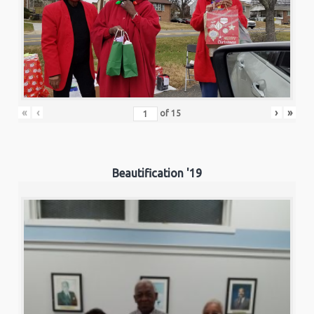
«
‹
›
»
of
15
Beautification '19