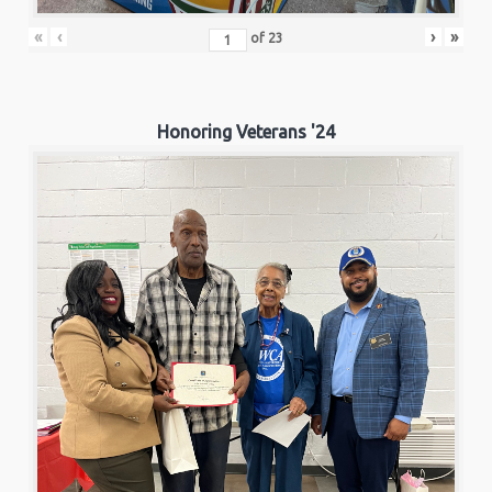
«
‹
›
»
of
23
Honoring Veterans '24