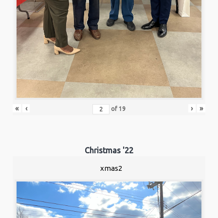
«
‹
›
»
of
19
Christmas '22
xmas2