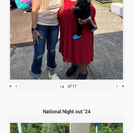
«
‹
›
»
of
17
National Night out '24