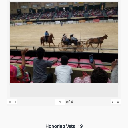
«
‹
›
»
of
4
Honoring Vets '19