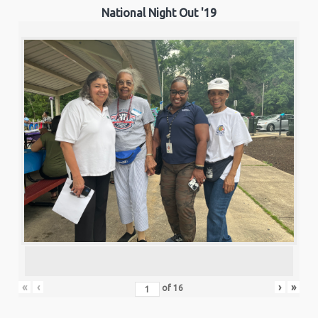
National Night Out '19
«
‹
›
»
of
16