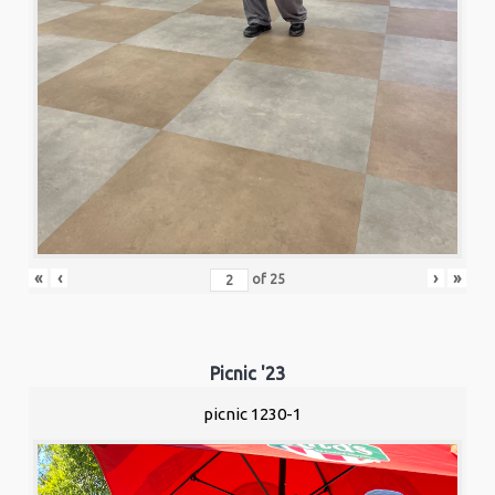
«
‹
›
»
of
25
Picnic '23
picnic 1230-1