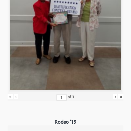
«
‹
›
»
of
3
Rodeo '19