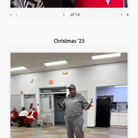
«
‹
›
»
of
14
Christmas '23