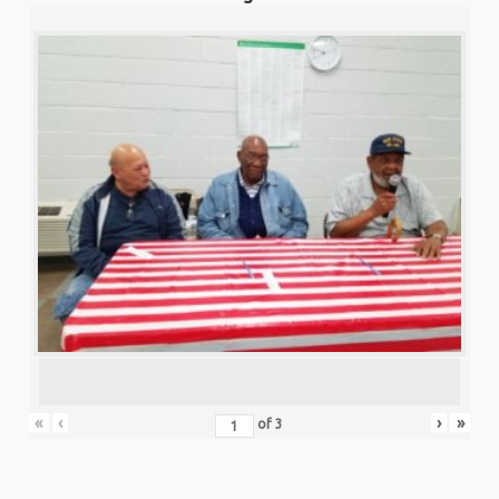
«
‹
›
»
of
3