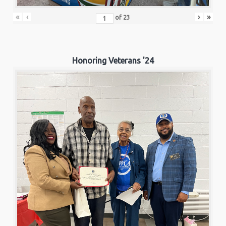
«
‹
›
»
of
23
Honoring Veterans '24