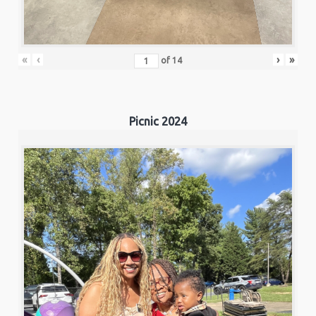
«
‹
›
»
of
14
Picnic 2024