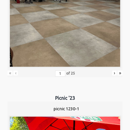
«
‹
›
»
of
25
Picnic '23
picnic 1230-1