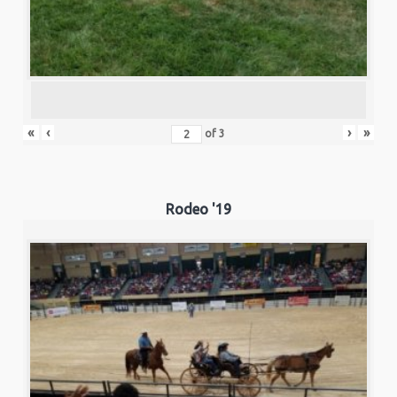
«
‹
›
»
of
3
Rodeo '19