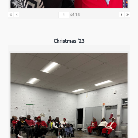
«
‹
›
»
of
14
Christmas '23