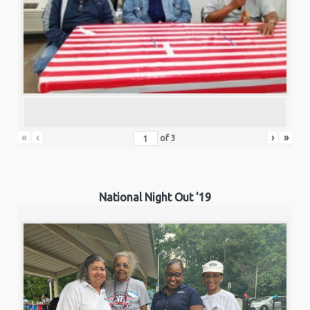
«
‹
›
»
of
3
National Night Out '19