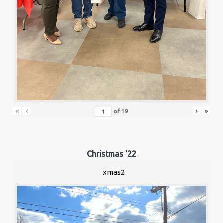
«
‹
›
»
of
19
Christmas '22
xmas2