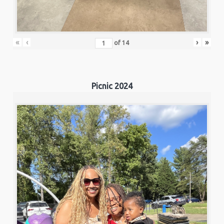
«
‹
›
»
of
14
Picnic 2024