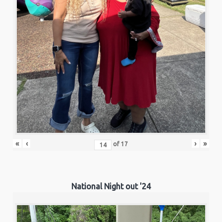
«
‹
›
»
of
17
National Night out '24