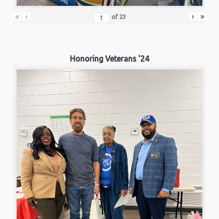
«
‹
›
»
of
23
Honoring Veterans '24