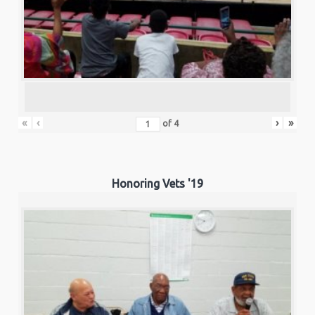
«
‹
›
»
of
4
Honoring Vets '19