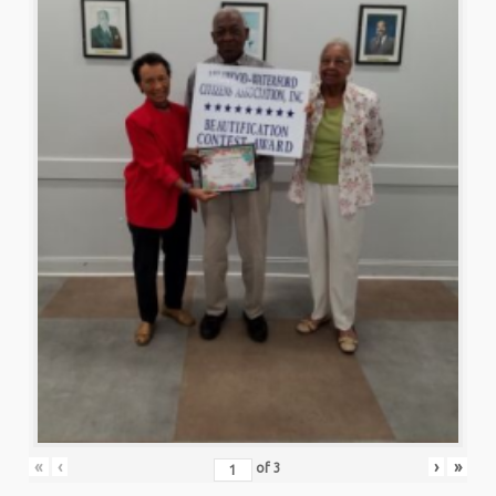
«
‹
›
»
of
3