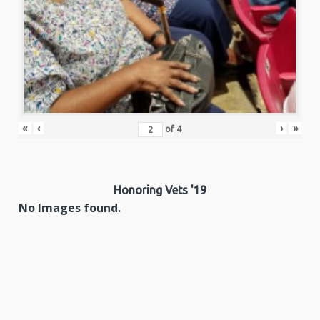
«
‹
›
»
of
4
Honoring Vets '19
No Images found.