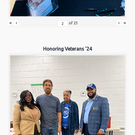
«
‹
›
»
of
23
Honoring Veterans '24