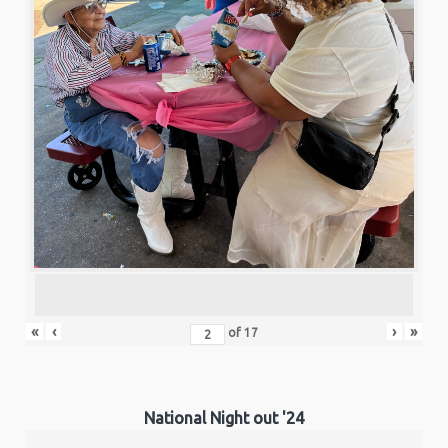
«
‹
›
»
of
17
National Night out '24