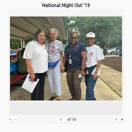
National Night Out '19
«
‹
›
»
of
16