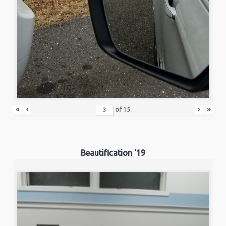
«
‹
›
»
of
15
Beautification '19