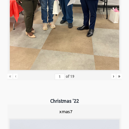
«
‹
›
»
of
19
Christmas '22
xmas7