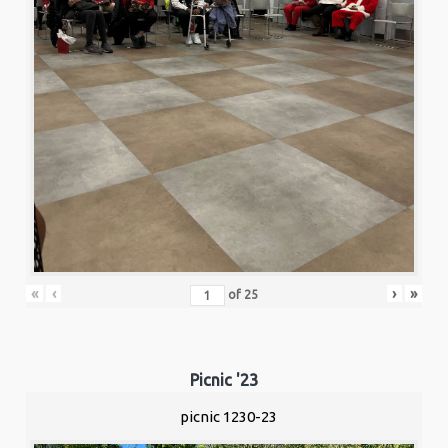
«
‹
›
»
of
25
Picnic '23
picnic 1230-23