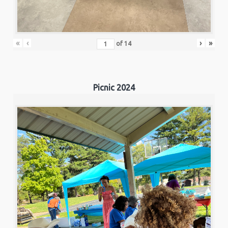
«
‹
›
»
of
14
Picnic 2024