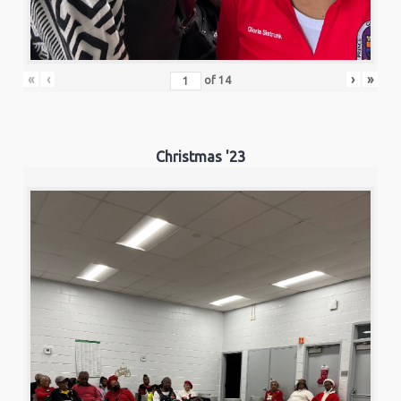
«
‹
›
»
of
14
Christmas '23