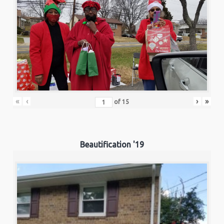
«
‹
›
»
of
15
Beautification '19