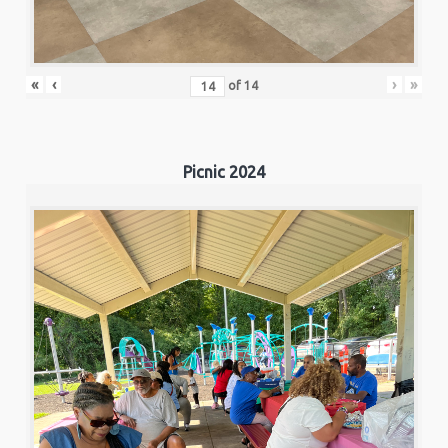
«
‹
›
»
of
14
Picnic 2024