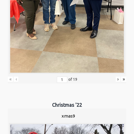
«
‹
›
»
of
19
Christmas '22
xmas9