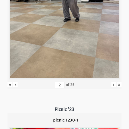
«
‹
›
»
of
25
Picnic '23
picnic 1230-1