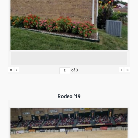
«
‹
›
»
of
3
Rodeo '19