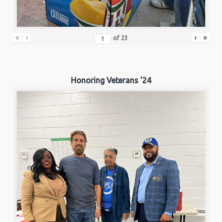
«
‹
›
»
of
23
Honoring Veterans '24