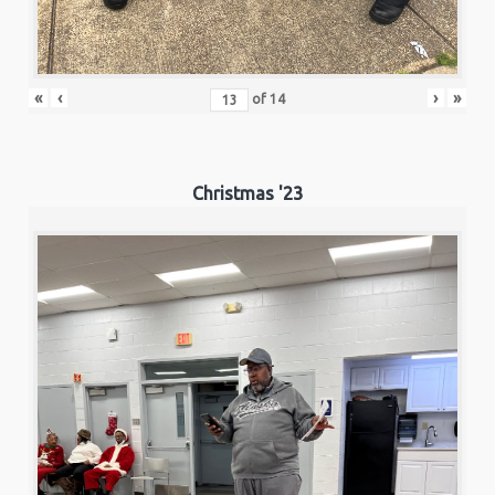
«
‹
›
»
of
14
Christmas '23