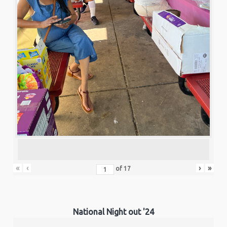
«
‹
›
»
of
17
National Night out '24