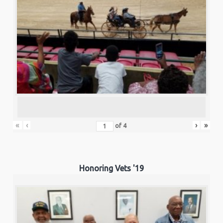
«
‹
›
»
of
4
Honoring Vets '19