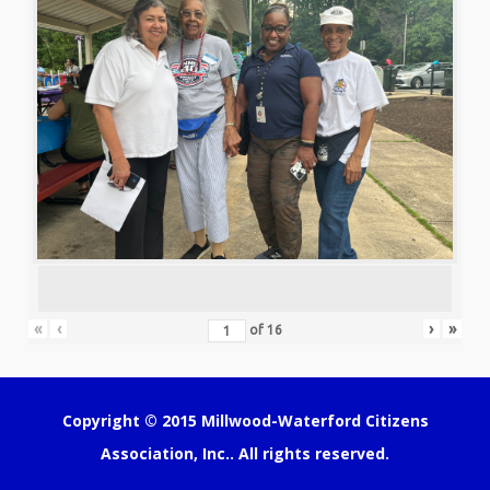
«
‹
›
»
of
16
Copyright © 2015
Millwood-Waterford Citizens
Association, Inc.
. All rights reserved.