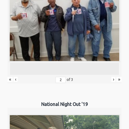
«
‹
›
»
of
3
National Night Out '19