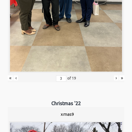
«
‹
›
»
of
19
Christmas '22
xmas9