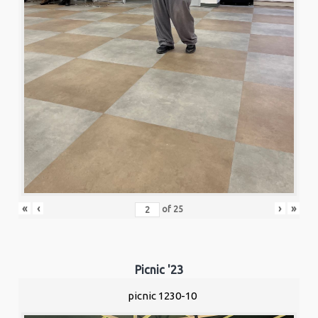
«
‹
›
»
of
25
Picnic '23
picnic 1230-10