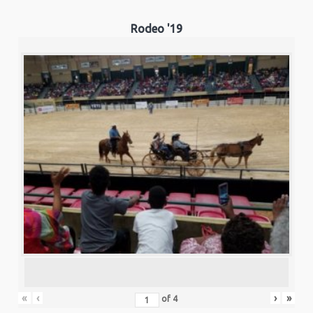
Rodeo '19
«
‹
›
»
of
4