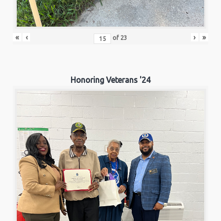
«
‹
›
»
of
23
Honoring Veterans '24