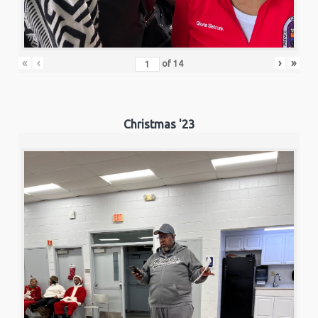
«
‹
›
»
of
14
Christmas '23