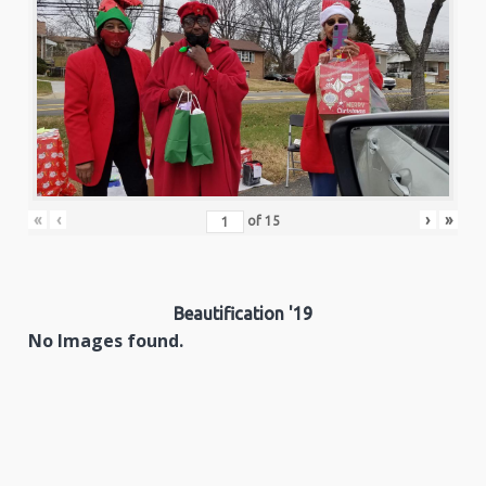
«
‹
›
»
of
15
Beautification '19
No Images found.