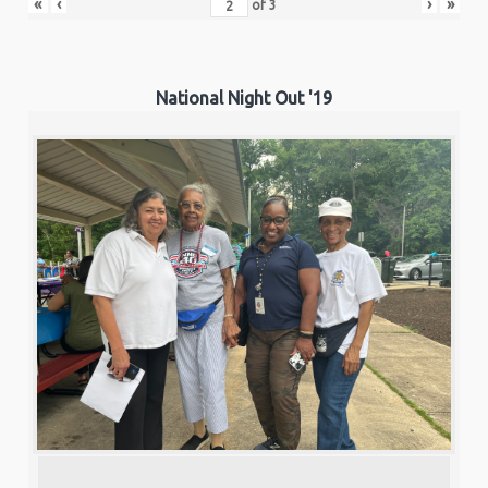
«
‹
›
»
of
3
National Night Out '19