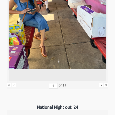
«
‹
›
»
of
17
National Night out '24