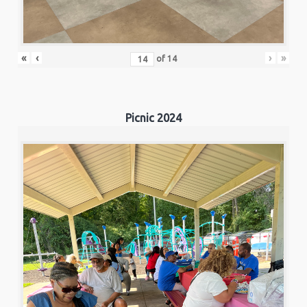
«
‹
›
»
of
14
Picnic 2024