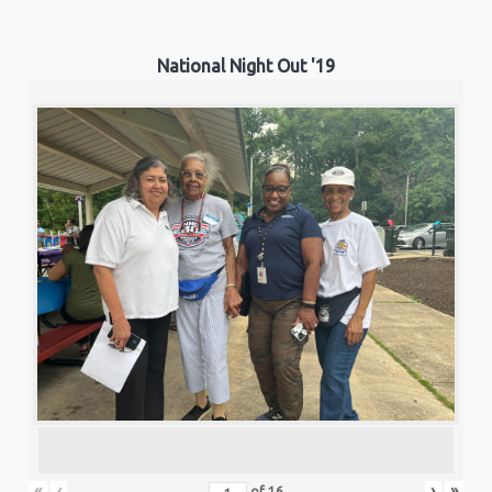
National Night Out '19
«
‹
›
»
of
16