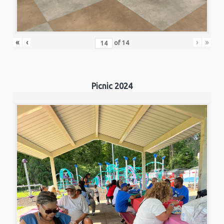
«
‹
›
»
of
14
Picnic 2024