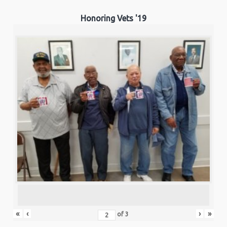
Honoring Vets '19
«
‹
›
»
of
3