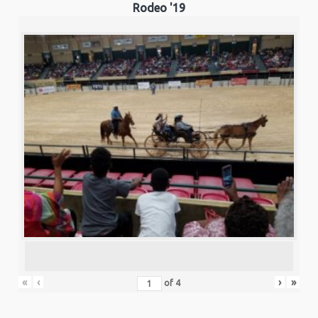
Rodeo '19
«
‹
›
»
of
4