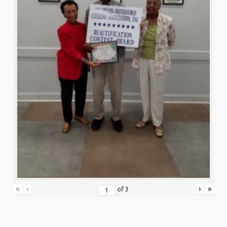
«
‹
›
»
of
3