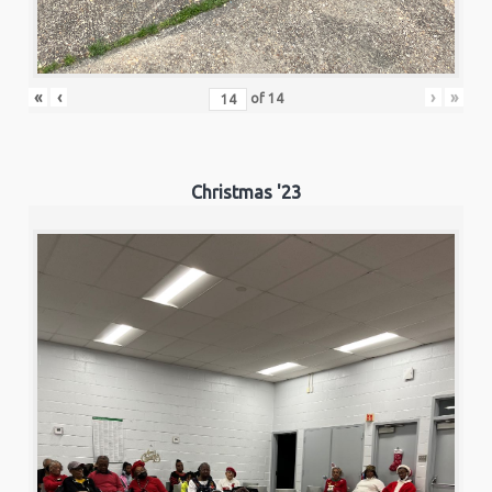
«
‹
›
»
of
14
Christmas '23