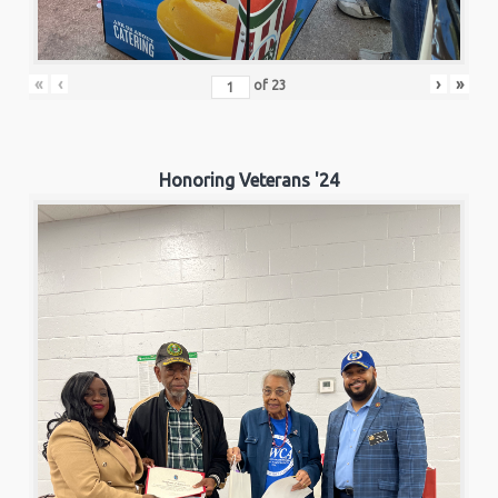
«
‹
›
»
of
23
Honoring Veterans '24