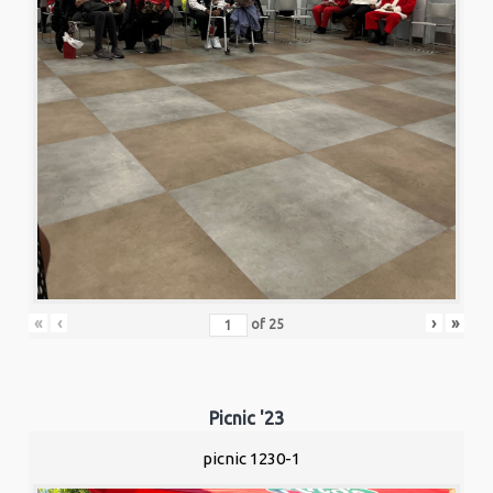
«
‹
›
»
of
25
Picnic '23
picnic 1230-1