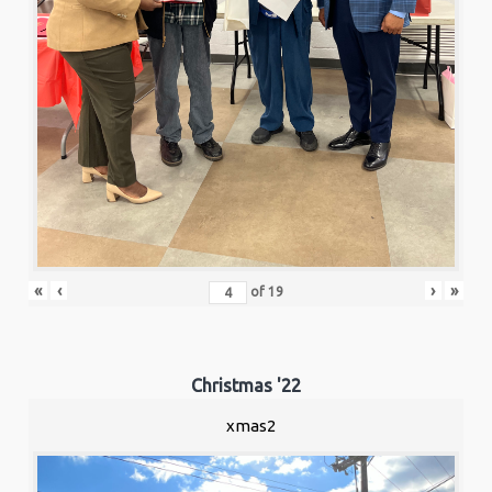
«
‹
›
»
of
19
Christmas '22
xmas2