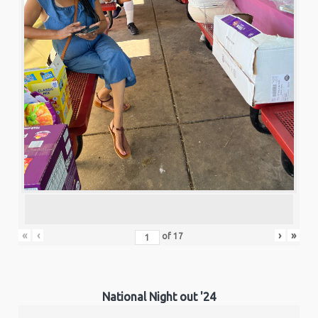
«
‹
›
»
of
17
National Night out '24