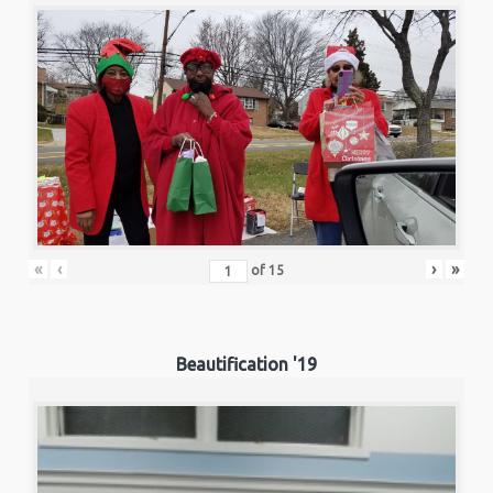
«
‹
›
»
of
15
Beautification '19