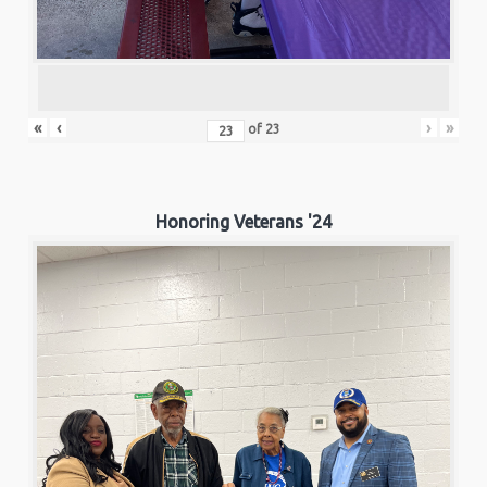
«
‹
›
»
of
23
Honoring Veterans '24