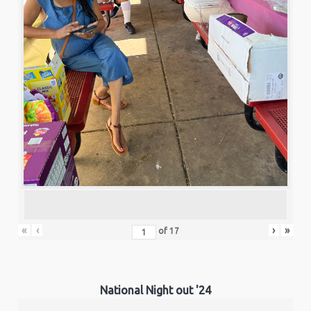
«
‹
›
»
of
17
National Night out '24