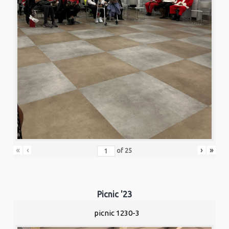
«
‹
›
»
of
25
Picnic '23
picnic 1230-3