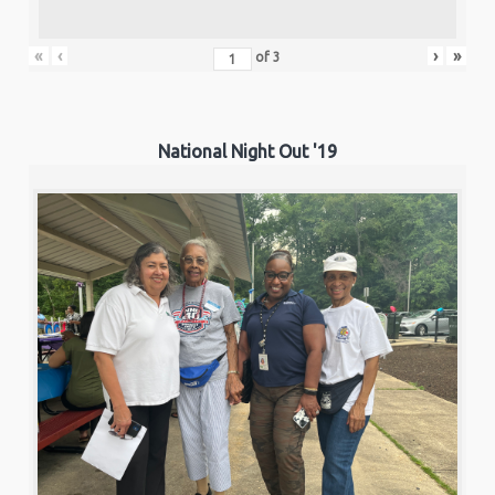
«
‹
›
»
of
3
National Night Out '19