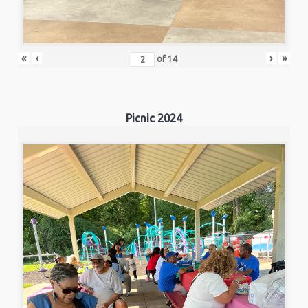
«
‹
›
»
of
14
Picnic 2024