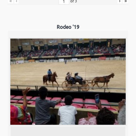
«
‹
›
»
of
3
Rodeo '19