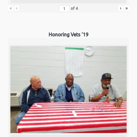
«
‹
›
»
of
4
Honoring Vets '19