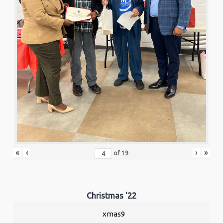
«
‹
›
»
of
19
Christmas '22
xmas9