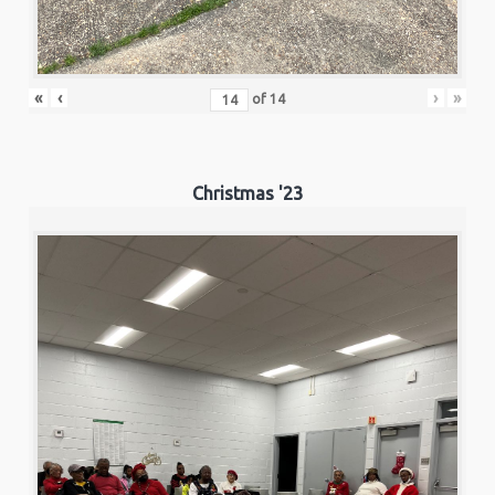
«
‹
›
»
of
14
Christmas '23