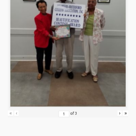
«
‹
›
»
of
3