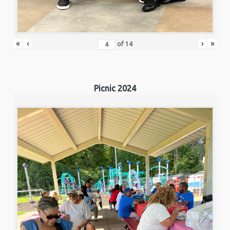
«
‹
›
»
of
14
Picnic 2024