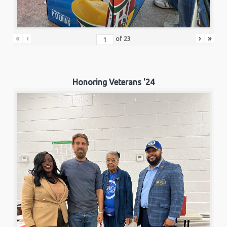
«
‹
›
»
of
23
Honoring Veterans '24