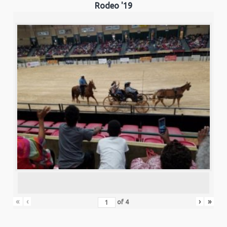
Rodeo '19
«
‹
›
»
of
4