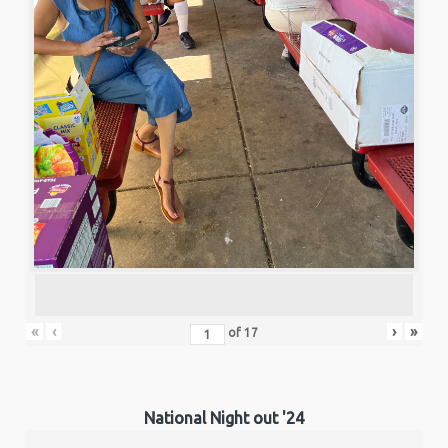
«
‹
›
»
of
17
National Night out '24