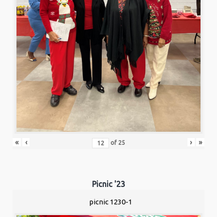
«
‹
›
»
of
25
Picnic '23
picnic 1230-1