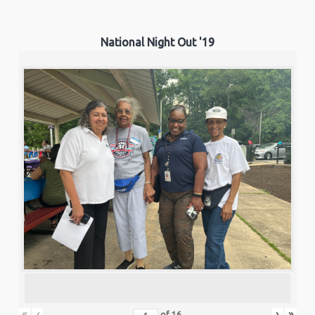
National Night Out '19
«
‹
›
»
of
16