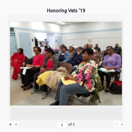
Honoring Vets '19
«
‹
›
»
of
3