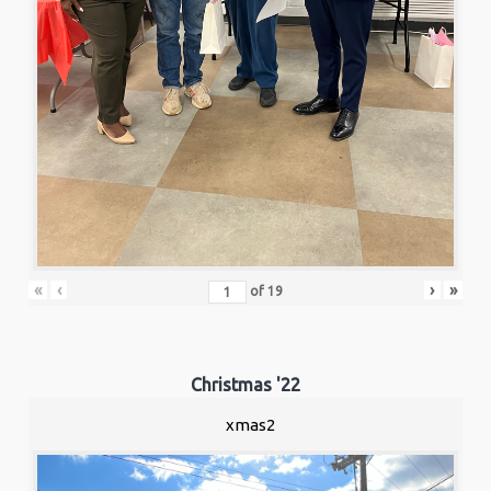
«
‹
›
»
of
19
Christmas '22
xmas2