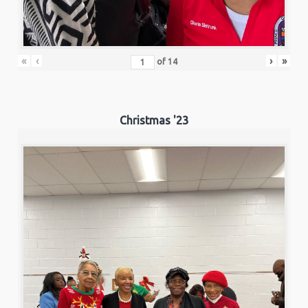
«
‹
›
»
of
14
Christmas '23