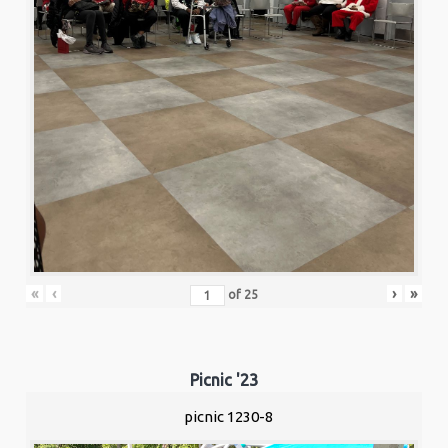
«
‹
›
»
of
25
Picnic '23
picnic 1230-8