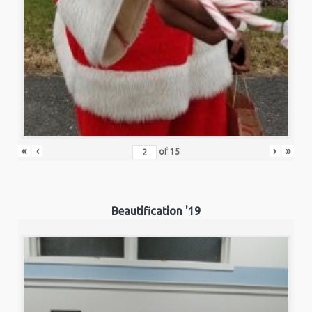
«
‹
›
»
of
15
Beautification '19