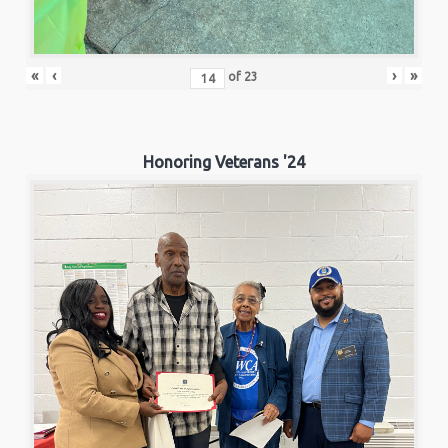
«
‹
›
»
of
23
Honoring Veterans '24