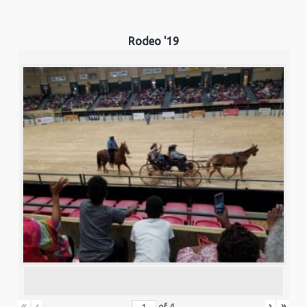
Rodeo '19
«
‹
›
»
of
4