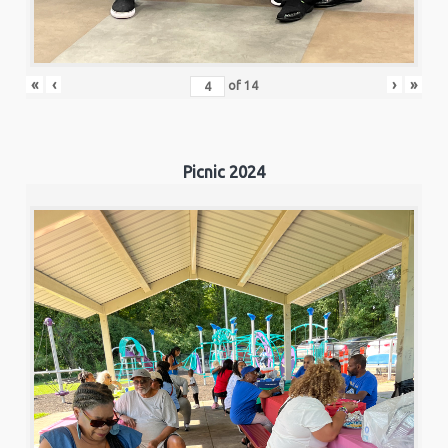
«
‹
›
»
of
14
Picnic 2024