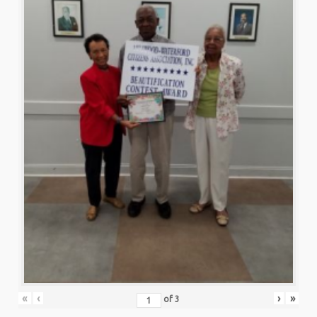
«
‹
›
»
of
3