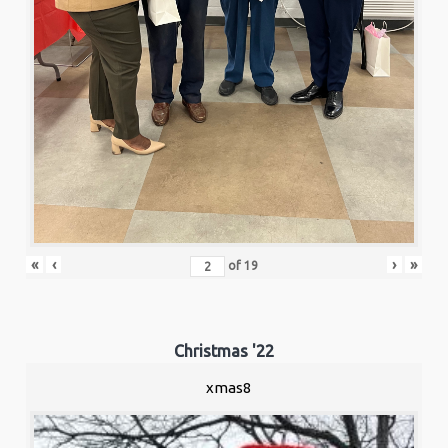
«
‹
›
»
of
19
Christmas '22
xmas8