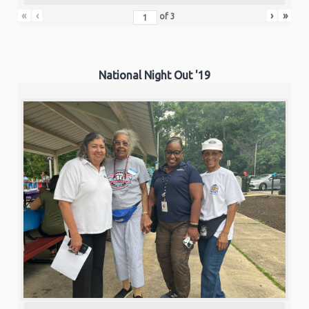
«
‹
›
»
of
3
National Night Out '19