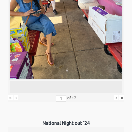
«
‹
›
»
of
17
National Night out '24