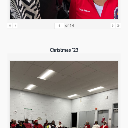
«
‹
›
»
of
14
Christmas '23