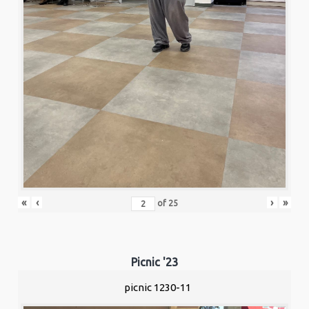
«
‹
›
»
of
25
Picnic '23
picnic 1230-11