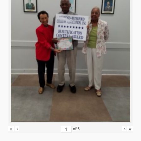
«
‹
›
»
of
3