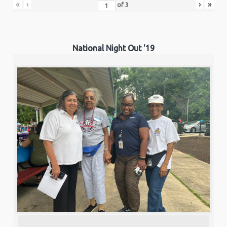
«
‹
›
»
of
3
National Night Out '19