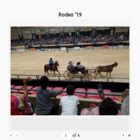
Rodeo '19
«
‹
›
»
of
4