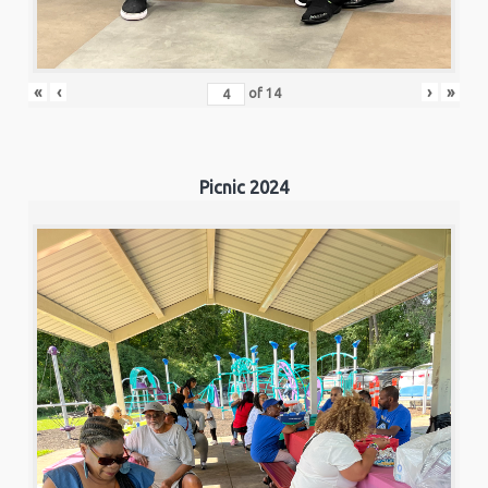
«
‹
›
»
of
14
Picnic 2024