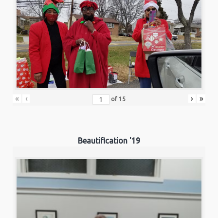
«
‹
›
»
of
15
Beautification '19