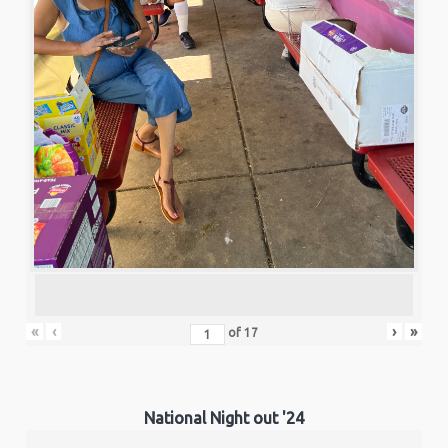
«
‹
›
»
of
17
National Night out '24