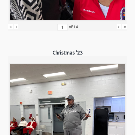
«
‹
›
»
of
14
Christmas '23