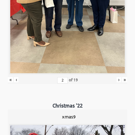
«
‹
›
»
of
19
Christmas '22
xmas9