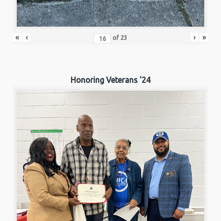
«
‹
›
»
of
23
Honoring Veterans '24