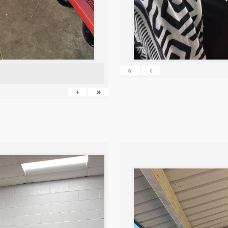
«
‹
›
»