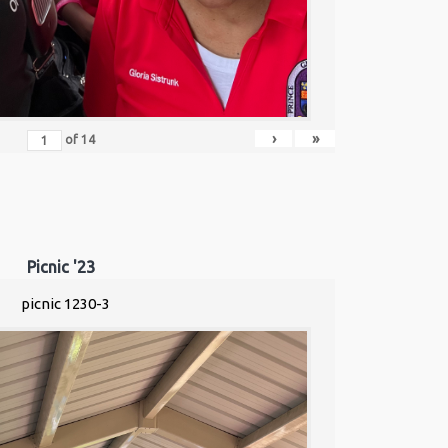
›
»
of
14
Picnic '23
picnic 1230-3