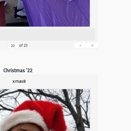
›
»
of
23
Christmas '22
xmas8