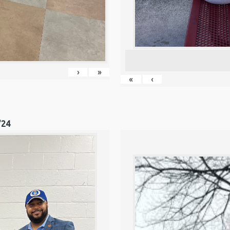
›
»
«
‹
'24