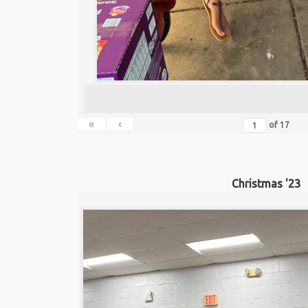
«
‹
of
17
Christmas '23