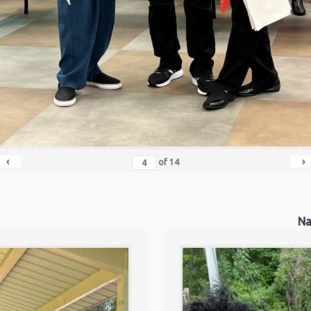
‹
›
of
14
Na