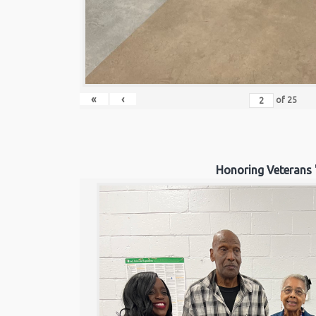
«
‹
of
25
Honoring Veterans 