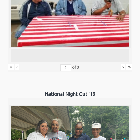
«
‹
›
»
of
3
National Night Out '19