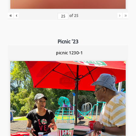
«
‹
›
»
of
25
Picnic '23
picnic 1230-1