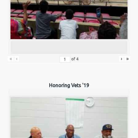
«
‹
›
»
of
4
Honoring Vets '19