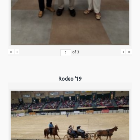
«
‹
›
»
of
3
Rodeo '19