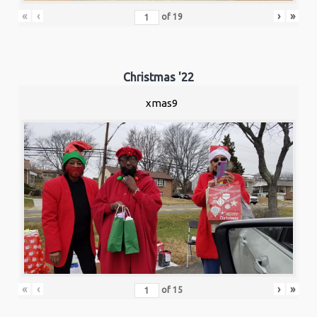
«
‹
›
»
of
19
Christmas '22
xmas9
«
‹
›
»
of
15