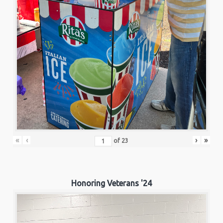
«
‹
›
»
of
23
Honoring Veterans '24