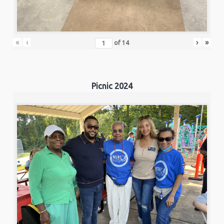
«
‹
›
»
of
14
Picnic 2024