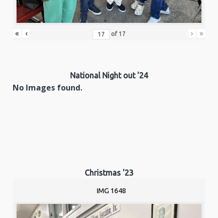
«
‹
›
»
of
17
National Night out '24
No Images found.
Christmas '23
IMG 1648