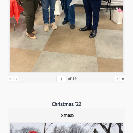
«
‹
›
»
of
19
Christmas '22
xmas9