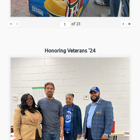
«
‹
›
»
of
23
Honoring Veterans '24