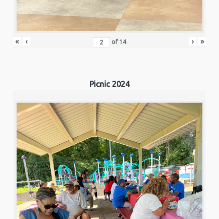
«
‹
›
»
of
14
Picnic 2024