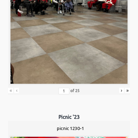
«
‹
›
»
of
25
Picnic '23
picnic 1230-1