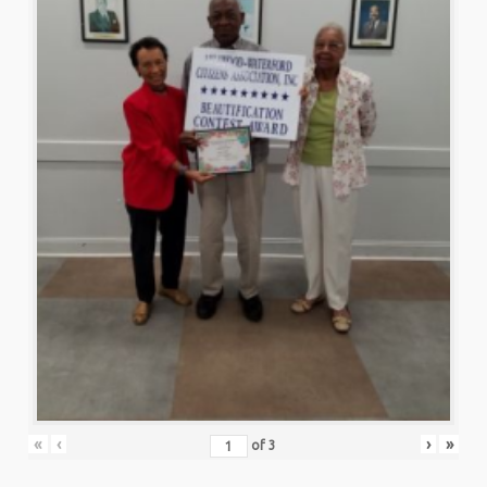
«
‹
›
»
of
3