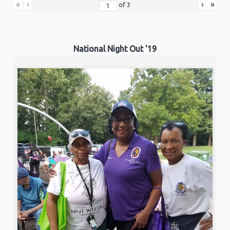
«
‹
›
»
of
3
National Night Out '19