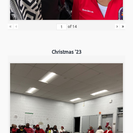
«
‹
›
»
of
14
Christmas '23