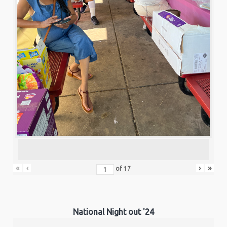
«
‹
›
»
of
17
National Night out '24