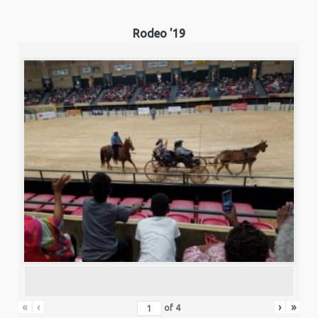
Rodeo '19
«
‹
›
»
of
4