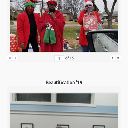
«
‹
›
»
of
15
Beautification '19