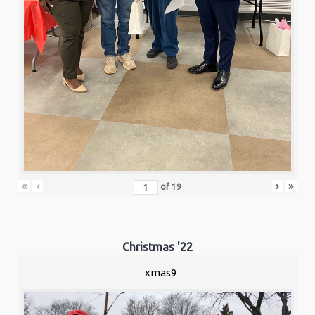
«
‹
›
»
of
19
Christmas '22
xmas9