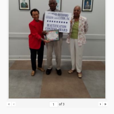
«
‹
›
»
of
3