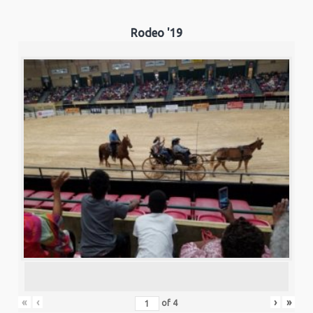
Rodeo '19
«
‹
›
»
of
4