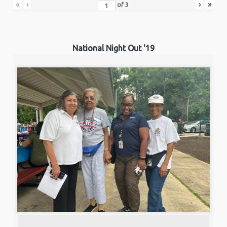
«
‹
›
»
of
3
National Night Out '19