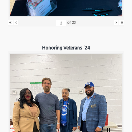
«
‹
›
»
of
23
Honoring Veterans '24