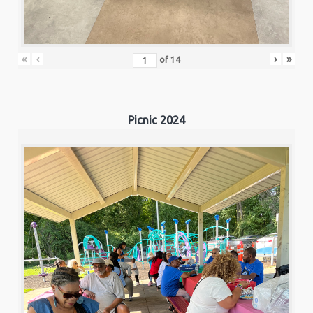
«
‹
›
»
of
14
Picnic 2024