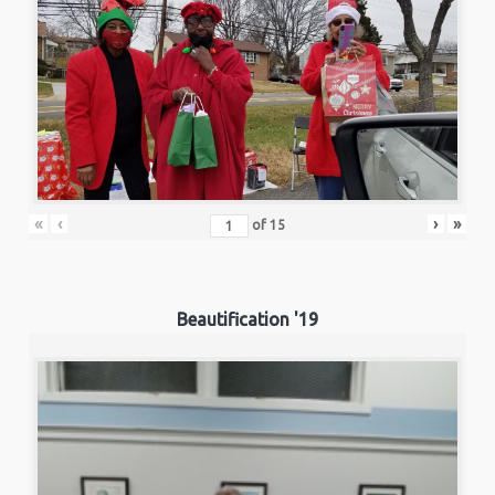
«
‹
›
»
of
15
Beautification '19