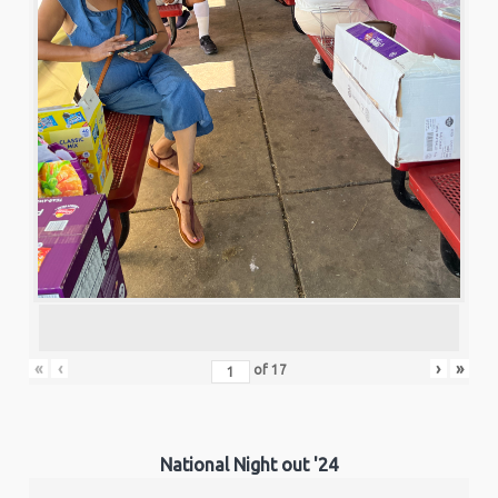
«
‹
›
»
of
17
National Night out '24