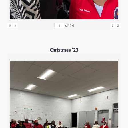
«
‹
›
»
of
14
Christmas '23