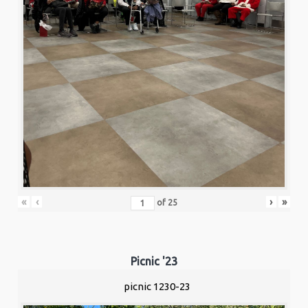
«
‹
›
»
of
25
Picnic '23
picnic 1230-23