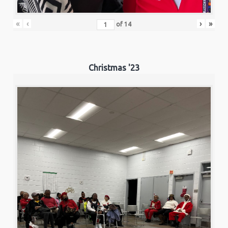
«
‹
›
»
of
14
Christmas '23