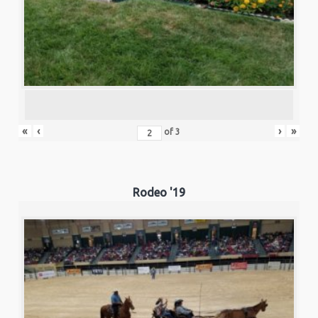
«
‹
›
»
of
3
Rodeo '19