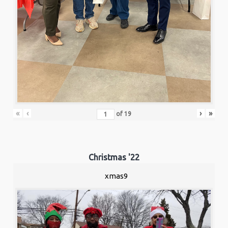
«
‹
›
»
of
19
Christmas '22
xmas9