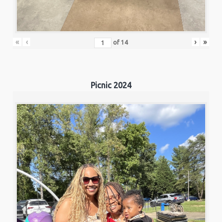
«
‹
›
»
of
14
Picnic 2024