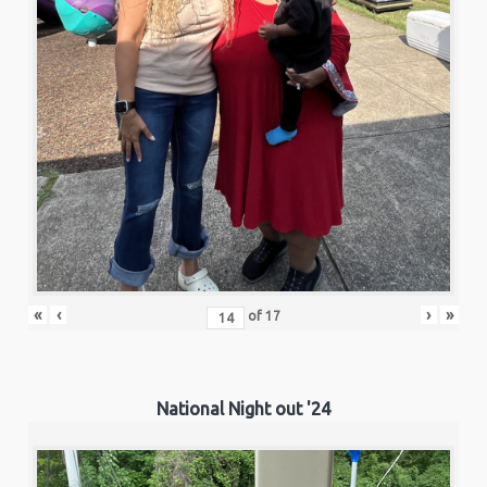
«
‹
›
»
of
17
National Night out '24