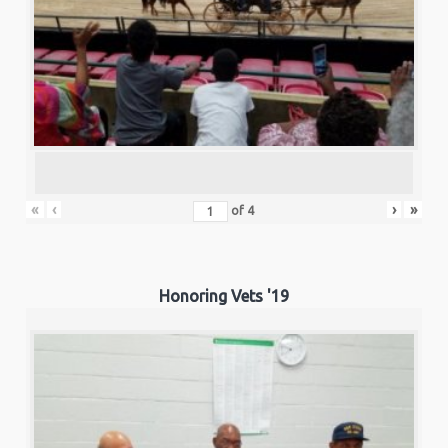
«
‹
›
»
of
4
Honoring Vets '19