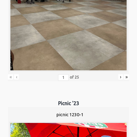
«
‹
›
»
of
25
Picnic '23
picnic 1230-1