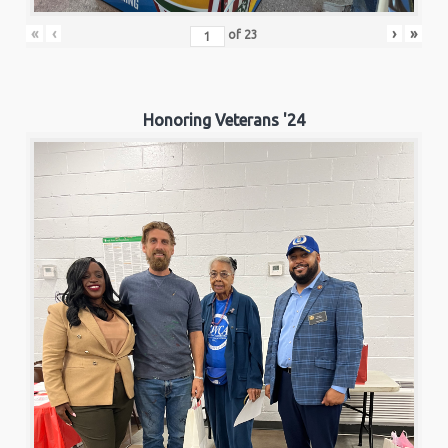
«
‹
›
»
of
23
Honoring Veterans '24