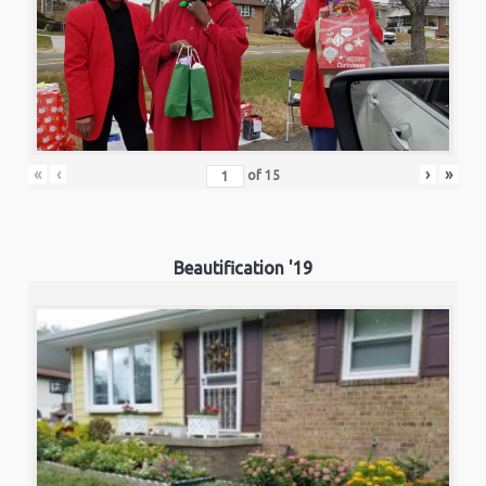
«
‹
›
»
of
15
Beautification '19