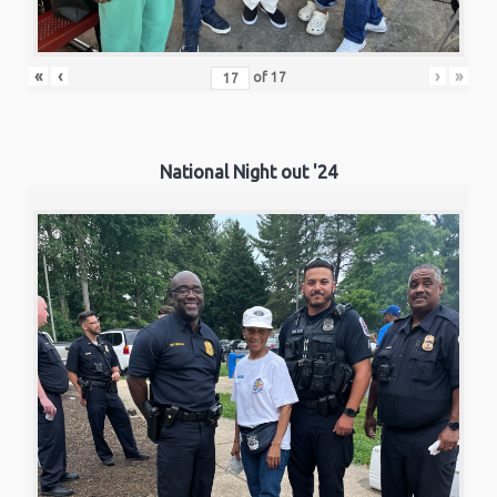
«
‹
›
»
of
17
National Night out '24