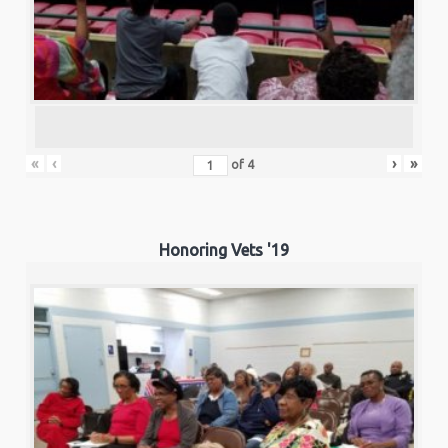
«
‹
›
»
of
4
Honoring Vets '19