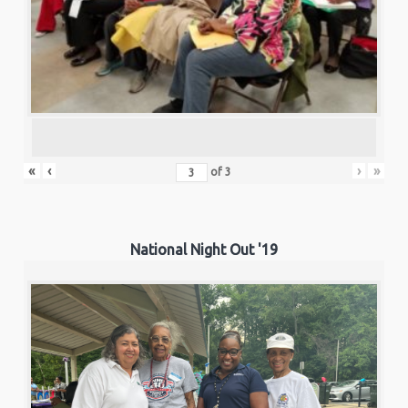
«
‹
›
»
of
3
National Night Out '19