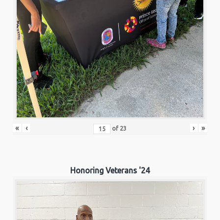
«
‹
›
»
of
23
Honoring Veterans '24