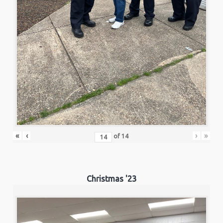
«
‹
›
»
of
14
Christmas '23