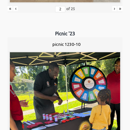
«
‹
›
»
of
25
Picnic '23
picnic 1230-10