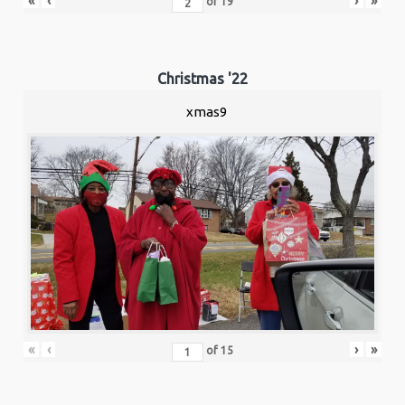
«
‹
›
»
of
19
Christmas '22
xmas9
«
‹
›
»
of
15