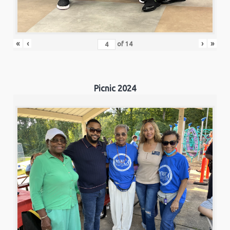
«
‹
›
»
of
14
Picnic 2024